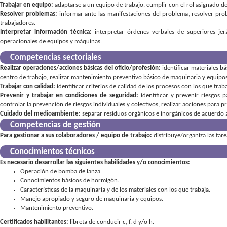
Trabajar en equipo:
adaptarse a un equipo de trabajo
,
cumplir con el rol asignado d
Resolver problemas:
informar ante las manifestaciones del problema
,
resolver pro
trabajadores
Interpretar información técnica:
interpretar órdenes verbales de superiores jer
operacionales de equipos y máquinas
Competencias sectoriales
Realizar operaciones/acciones básicas del oficio/profesión:
identificar materiales b
centro de trabajo
realizar mantenimiento preventivo básico de maquinaria y equipo
Trabajar con calidad:
identificar criterios de calidad de los procesos con los que trab
Prevenir y trabajar en condiciones de seguridad:
identificar y prevenir riesgos
controlar la prevención de riesgos individuales y colectivos
,
realizar acciones para p
Cuidado del medioambiente:
separar residuos orgánicos e inorgánicos de acuerdo a
Competencias de gestión
Para gestionar a sus colaboradores / equipo de trabajo:
distribuye/organiza las tar
Conocimientos técnicos
Es necesario desarrollar las siguientes habilidades y/o conocimientos:
Operación de bomba de lanza.
Conocimientos básicos de hormigón.
Características de la maquinaria y de los materiales con los que trabaja.
Manejo apropiado y seguro de maquinaria y equipos.
Mantenimiento preventivo.
Certificados habilitantes:
libreta de conducir c, f, d y/o h