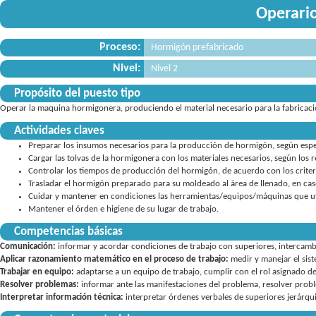
Operari
Proceso:
Hormigón prefabricado
Nivel:
Nivel 2
Propósito del puesto tipo
Operar la maquina hormigonera, produciendo el material necesario para la fabricac
Actividades claves
Preparar los insumos necesarios para la producción de hormigón, según espec
Cargar las tolvas de la hormigonera con los materiales necesarios, según los r
Controlar los tiempos de producción del hormigón, de acuerdo con los criter
Trasladar el hormigón preparado para su moldeado al área de llenado, en ca
Cuidar y mantener en condiciones las herramientas/equipos/máquinas que uti
Mantener el órden e higiene de su lugar de trabajo.
Competencias básicas
Comunicación:
informar y acordar condiciones de trabajo con superiores
,
intercamb
Aplicar razonamiento matemático en el proceso de trabajo:
medir y manejar el sis
Trabajar en equipo:
adaptarse a un equipo de trabajo
,
cumplir con el rol asignado d
Resolver problemas:
informar ante las manifestaciones del problema
,
resolver probl
Interpretar información técnica:
interpretar órdenes verbales de superiores jerárqu