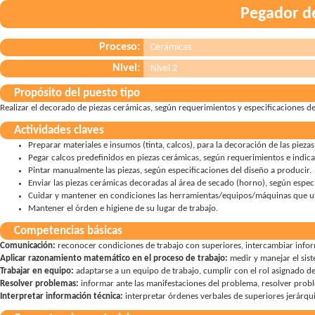
Pegador de
Proceso:
Cerámicas
Nivel:
Nivel 2
Propósito del puesto tipo
Realizar el decorado de piezas cerámicas, según requerimientos y especificaciones de
Actividades claves
Preparar materiales e insumos (tinta, calcos), para la decoración de las pieza
Pegar calcos predefinidos en piezas cerámicas, según requerimientos e indica
Pintar manualmente las piezas, según especificaciones del diseño a producir.
Enviar las piezas cerámicas decoradas al área de secado (horno), según espec
Cuidar y mantener en condiciones las herramientas/equipos/máquinas que uti
Mantener el órden e higiene de su lugar de trabajo.
Competencias básicas
Comunicación:
reconocer condiciones de trabajo con superiores
,
intercambiar info
Aplicar razonamiento matemático en el proceso de trabajo:
medir y manejar el sis
Trabajar en equipo:
adaptarse a un equipo de trabajo
,
cumplir con el rol asignado d
Resolver problemas:
informar ante las manifestaciones del problema
,
resolver probl
Interpretar información técnica:
interpretar órdenes verbales de superiores jerárqu