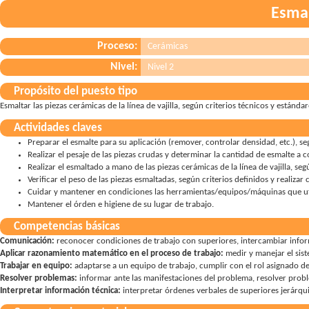
Esma
Proceso:
Cerámicas
Nivel:
Nivel 2
Propósito del puesto tipo
Esmaltar las piezas cerámicas de la línea de vajilla, según criterios técnicos y estánda
Actividades claves
Preparar el esmalte para su aplicación (remover, controlar densidad, etc.), se
Realizar el pesaje de las piezas crudas y determinar la cantidad de esmalte a 
Realizar el esmaltado a mano de las piezas cerámicas de la línea de vajilla, se
Verificar el peso de las piezas esmaltadas, según criterios definidos y realiza
Cuidar y mantener en condiciones las herramientas/equipos/máquinas que uti
Mantener el órden e higiene de su lugar de trabajo.
Competencias básicas
Comunicación:
reconocer condiciones de trabajo con superiores
,
intercambiar info
Aplicar razonamiento matemático en el proceso de trabajo:
medir y manejar el sis
Trabajar en equipo:
adaptarse a un equipo de trabajo
,
cumplir con el rol asignado d
Resolver problemas:
informar ante las manifestaciones del problema
,
resolver probl
Interpretar información técnica:
interpretar órdenes verbales de superiores jerárqu