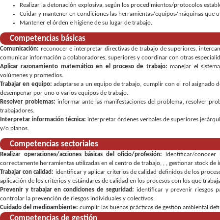
Realizar la detonación explosiva, según los procedimientos/protocolos estab
Cuidar y mantener en condiciones las herramientas/equipos/máquinas que uti
Mantener el órden e higiene de su lugar de trabajo.
Competencias básicas
Comunicación:
reconocer e interpretar directivas de trabajo de superiores
,
interca
comunicar información a colaboradores, superiores y coordinar con otras especiali
Aplicar razonamiento matemático en el proceso de trabajo:
manejar el sistem
volúmenes y promedios
Trabajar en equipo:
adaptarse a un equipo de trabajo
,
cumplir con el rol asignado d
desempeñar por uno o varios equipos de trabajo
Resolver problemas:
informar ante las manifestaciones del problema
,
resolver pro
trabajadores
Interpretar información técnica:
interpretar órdenes verbales de superiores jerárqu
y/o planos
Competencias sectoriales
Realizar operaciones/acciones básicas del oficio/profesión:
identificar/conocer
correctamente herramientas utilizadas en el centro de trabajo
,
,
gestionar stock de 
Trabajar con calidad:
identificar y aplicar criterios de calidad definidos de los proce
aplicación de los criterios y estándares de calidad en los procesos con los que trabaj
Prevenir y trabajar en condiciones de seguridad:
identificar y prevenir riesgos
controlar la prevención de riesgos individuales y colectivos
Cuidado del medioambiente:
cumplir las buenas prácticas de gestión ambiental defi
Competencias de gestión