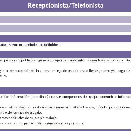
Recepcionista/Telefonista
teadas, según procedimientos definidos.
es, personal y público en general, proporcionando información básica que se solicite
gistros de recepción de insumos, entrega de productos a clientes, cobro y/o pago de f
liza.
ambiar información (coordinar) con sus compañeros de equipo
,
comunicar informac
tema métrico decimal
,
realizar operaciones aritméticas básicas
,
calcular proporciones
entro del equipo de trabajo
emas habituales de su propio trabajo
icos
,
leer e interpretar instrucciones escritas y croquis