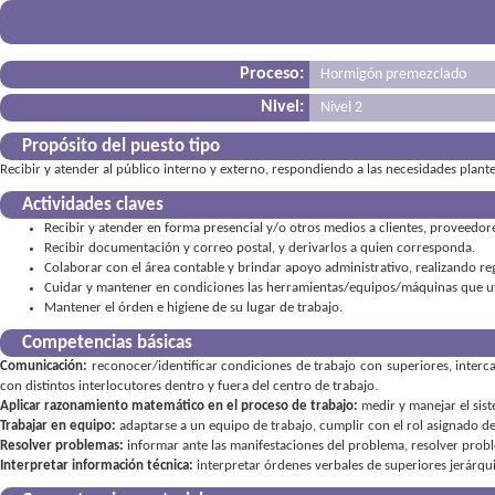
Proceso:
Hormigón premezclado
Nivel:
Nivel 2
Propósito del puesto tipo
Recibir y atender al público interno y externo, respondiendo a las necesidades plan
Actividades claves
Recibir y atender en forma presencial y/o otros medios a clientes, proveedor
Recibir documentación y correo postal, y derivarlos a quien corresponda.
Colaborar con el área contable y brindar apoyo administrativo, realizando re
Cuidar y mantener en condiciones las herramientas/equipos/máquinas que uti
Mantener el órden e higiene de su lugar de trabajo.
Competencias básicas
Comunicación:
reconocer/identificar condiciones de trabajo con superiores
,
interc
con distintos interlocutores dentro y fuera del centro de trabajo
Aplicar razonamiento matemático en el proceso de trabajo:
medir y manejar el sis
Trabajar en equipo:
adaptarse a un equipo de trabajo
,
cumplir con el rol asignado d
Resolver problemas:
informar ante las manifestaciones del problema
,
resolver probl
Interpretar información técnica:
interpretar órdenes verbales de superiores jerárqu