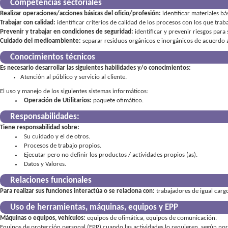
Competencias sectoriales
Realizar operaciones/acciones básicas del oficio/profesión:
identificar materiales bá
Trabajar con calidad:
identificar criterios de calidad de los procesos con los que trab
Prevenir y trabajar en condiciones de seguridad:
identificar y prevenir riesgos par
Cuidado del medioambiente:
separar residuos orgánicos e inorgánicos de acuerdo a
Conocimientos técnicos
Es necesario desarrollar las siguientes habilidades y/o conocimientos:
Atención al público y servicio al cliente.
El uso y manejo de los siguientes sistemas informáticos:
Operación de Utilitarios:
paquete ofimático.
Responsabilidades:
Tiene responsabilidad sobre:
Su cuidado y el de otros
Procesos de trabajo propios
Ejecutar pero no definir los productos / actividades propios (as)
Datos y Valores
Relaciones funcionales
Para realizar sus funciones interactúa o se relaciona con:
trabajadores de igual cargo
Uso de herramientas, máquinas, equipos y EPP
Máquinas o equipos, vehículos:
equipos de ofimática, equipos de comunicación
Equipos de protección personal (EPP) cuando las actividades lo requieren, según norm