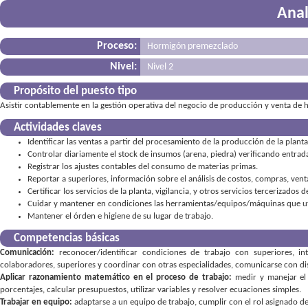
Anal
Proceso:
Hormigón premezclado
Nivel:
Nivel 2
Propósito del puesto tipo
Asistir contablemente en la gestión operativa del negocio de producción y venta de
Actividades claves
Identificar las ventas a partir del procesamiento de la producción de la plan
Controlar diariamente el stock de insumos (arena, piedra) verificando entrad
Registrar los ajustes contables del consumo de materias primas.
Reportar a superiores, información sobre el análisis de costos, compras, ven
Certificar los servicios de la planta, vigilancia, y otros servicios tercerizados
Cuidar y mantener en condiciones las herramientas/equipos/máquinas que uti
Mantener el órden e higiene de su lugar de trabajo.
Competencias básicas
Comunicación:
reconocer/identificar condiciones de trabajo con superiores
,
in
colaboradores, superiores y coordinar con otras especialidades
,
comunicarse con dis
Aplicar razonamiento matemático en el proceso de trabajo:
medir y manejar el
porcentajes
,
calcular presupuestos
,
utilizar variables y resolver ecuaciones simples
Trabajar en equipo:
adaptarse a un equipo de trabajo
,
cumplir con el rol asignado d